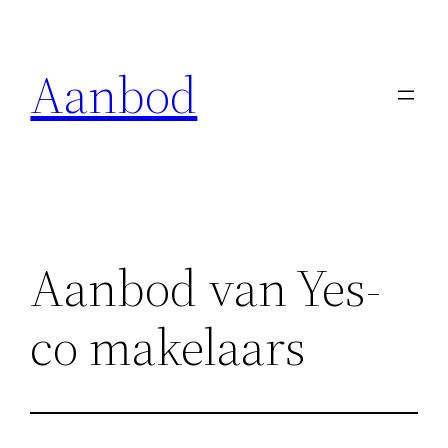
Ga
naar
Aanbod
de
inhoud
Aanbod van Yes-
co makelaars